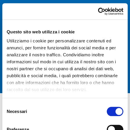
Segui il CPP
Questo sito web utilizza i cookie
CPP è un ente di formazione accreditato MIUR all’utilizzo
della Carta del Docente, Mepa, Sintel e Contracta.
Utilizziamo i cookie per personalizzare contenuti ed
annunci, per fornire funzionalità dei social media e per
analizzare il nostro traffico. Condividiamo inoltre
informazioni sul modo in cui utilizza il nostro sito con i
Il CPP è una cooperativa sociale ed è equiparata alle Onlus
nostri partner che si occupano di analisi dei dati web,
di diritto ai sensi del DLGS 460/97 all’art. 10.
pubblicità e social media, i quali potrebbero combinarle
con altre informazioni che ha fornito loro o che hanno
raccolto dal suo utilizzo dei loro servizi.
Selezione
Necessari
del
consenso
Preferenze