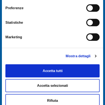
Preferenze
Statistiche
Marketing
CPP Centro Psicopedagogico
per l’educazione e la gestione dei conflitti
Via Campagna, 83
Mostra dettagli
29121 Piacenza (PC)
tel.
0523.498594
info@metododanielenovara.it
Accetta tutti
www.metododanielenovara.it
P.Iva 01236580336
Accetta selezionati
Domande frequenti
Termini e condizioni
Rifiuta
Dati societari