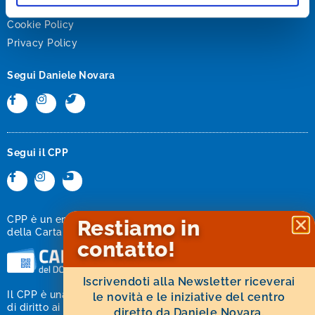
Disclaimer
Cookie Policy
Privacy Policy
Segui Daniele Novara
Segui il CPP
CPP è un ente di formazione accreditato MIUR all’utilizzo
Restiamo in
della Carta del Docente, Mepa, Sintel e Contracta.
contatto!
Iscrivendoti alla Newsletter riceverai
Il CPP è una cooperativa sociale ed è equiparata alle Onlus
le novità e le iniziative del centro
di diritto ai sensi del DLGS 460/97 all’art. 10.
diretto da Daniele Novara.