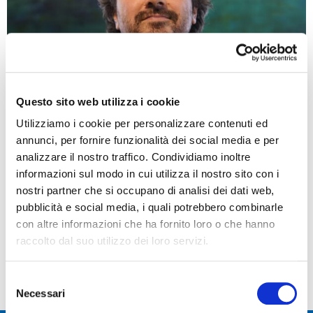
Questo sito web utilizza i cookie
Utilizziamo i cookie per personalizzare contenuti ed
annunci, per fornire funzionalità dei social media e per
Luca Gariboldi collabora in ambito comunicazione e
analizzare il nostro traffico. Condividiamo inoltre
di marketing digitale.
informazioni sul modo in cui utilizza il nostro sito con i
nostri partner che si occupano di analisi dei dati web,
Gestisce i social media e l’ufficio stampa di Daniele
pubblicità e social media, i quali potrebbero combinarle
Novara e del CPP.
con altre informazioni che ha fornito loro o che hanno
Supporta il marketing in ambito digitale.
raccolto dal suo utilizzo dei loro servizi.
e-mail:
ufficio.stampa@cppp.it
Selezione
Necessari
del
consenso